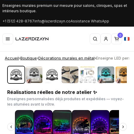
Enseignes murales premium sur mesure pour salons, cliniques, spas et
intérieurs boutique.
+1 (512) 428-8767
info@lazerdizayn.co
Assistance WhatsApp
0
Accueil
›
Boutique
›
Décorations murales en métal
›
Enseigne LED person
‹
›
Réalisations réelles de notre atelier ✨
Enseignes personnalisées déjà produites et expédiées — voyez-
les allumées avant la vôtre.
‹
›