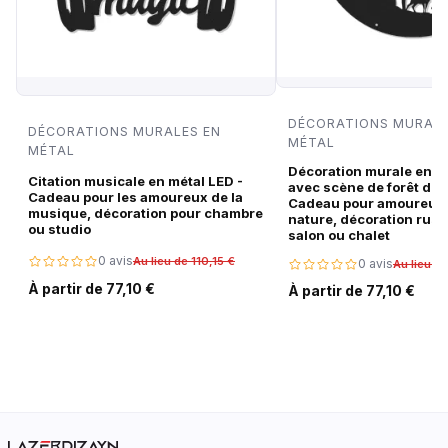
DÉCORATIONS MURALE
DÉCORATIONS MURALES EN
MÉTAL
MÉTAL
Décoration murale en m
Citation musicale en métal LED -
avec scène de forêt de c
Cadeau pour les amoureux de la
Cadeau pour amoureux 
musique, décoration pour chambre
nature, décoration rust
ou studio
salon ou chalet
0 avis
Au lieu de 110,15 €
0 avis
Au lieu de
À partir de 77,10 €
À partir de 77,10 €