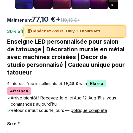
77,10 €+
110,15 €+
Maintenant
⏳
Dépêchez-vous !
Only 19 hours left
30% off
Enseigne LED personnalisée pour salon
de tatouage | Décoration murale en métal
avec machines croisées | Décor de
studio personnalisé | Cadeau unique pour
tatoueur
4 interest-free installments of
19,28 €
with
Klarna
Afterpay
✓
Arrive bientôt ! Recevez-le d’ici
Aug 12-Aug 15
si vous
commandez aujourd’hui
✓
Retour défaut sous 14 jours —
politique complète
Size *