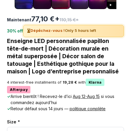
77,10 €+
110,15 €+
Maintenant
⏳
Dépêchez-vous !
Only 5 hours left
30% off
Enseigne LED personnalisée papillon
tête-de-mort | Décoration murale en
métal superposée | Décor salon de
tatouage | Esthétique gothique pour la
maison | Logo d’entreprise personnalisé
4 interest-free installments of
19,28 €
with
Klarna
Afterpay
✓
Arrive bientôt ! Recevez-le d’ici
Aug 12-Aug 15
si vous
commandez aujourd’hui
✓
Retour défaut sous 14 jours —
politique complète
Size *