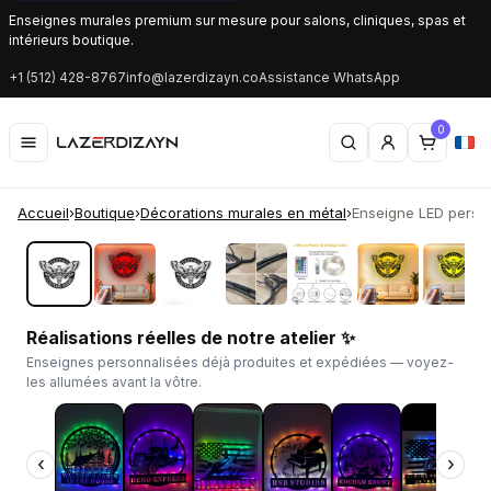
Enseignes murales premium sur mesure pour salons, cliniques, spas et
intérieurs boutique.
+1 (512) 428-8767
info@lazerdizayn.co
Assistance WhatsApp
0
Accueil
›
Boutique
›
Décorations murales en métal
›
Enseigne LED personn
‹
›
Réalisations réelles de notre atelier ✨
Enseignes personnalisées déjà produites et expédiées — voyez-
les allumées avant la vôtre.
‹
›