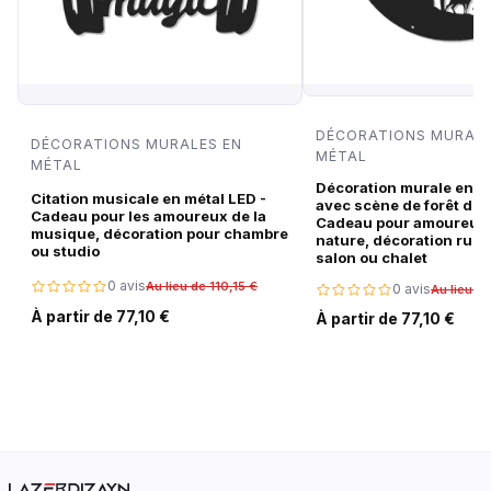
DÉCORATIONS MURALE
DÉCORATIONS MURALES EN
MÉTAL
MÉTAL
Décoration murale en m
Citation musicale en métal LED -
avec scène de forêt de c
Cadeau pour les amoureux de la
Cadeau pour amoureux 
musique, décoration pour chambre
nature, décoration rust
ou studio
salon ou chalet
0 avis
Au lieu de 110,15 €
0 avis
Au lieu de
À partir de 77,10 €
À partir de 77,10 €