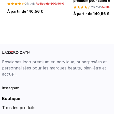
premium pour salon et 
28 avis
Au lieu de 200,80 €
26 avis
Au lieu 
À partir de 140,56 €
À partir de 140,56 €
Enseignes logo premium en acrylique, superposées et
personnalisées pour les marques beauté, bien-être et
accueil.
Instagram
Boutique
Tous les produits