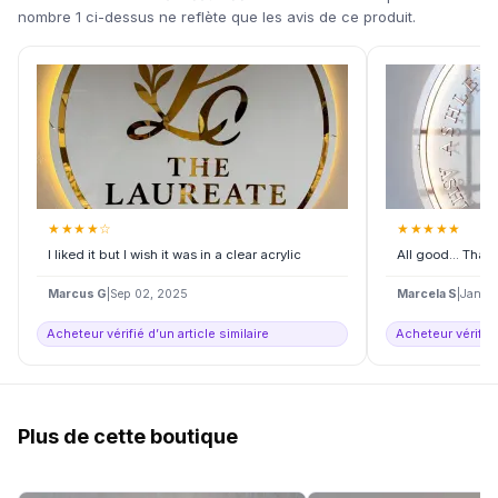
nombre 1 ci-dessus ne reflète que les avis de ce produit.
★
★
★
★
☆
★
★
★
★
★
I liked it but I wish it was in a clear acrylic
All good... Tha
Marcus G
|
Sep 02, 2025
Marcela S
|
Jan 2
Acheteur vérifié d’un article similaire
Acheteur vérifié 
Plus de cette boutique