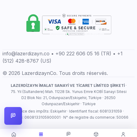
info@lazerdizayn.co • +90 222 606 05 16 (TR) • +1
(512) 428-8767 (US)
© 2026 LazerdizaynCo. Tous droits réservés.
LAZERDİZAYN İMALAT SANAYİ VE TİCARET LİMİTED ŞİRKETİ
·
75. Yıl (Sultandere) Mah. 11228 Sk. Yunus Emre KOBİ Sanayi Sitesi
D2 Blok No: 21, Odunpazarı/Eskişehir, Türkiye · 26250
Odunpazarı/Eskişehir · Türkiye
Service des impôts: Eskişehir · Identifiant fiscal: 6081331059 ·
MERSIS: 0608133105900001 · N° de registre du commerce: 50066