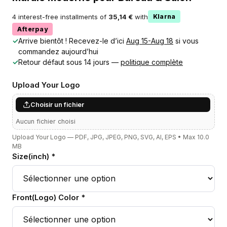
4 interest-free installments of
35,14 €
with
Klarna
Afterpay
✓
Arrive bientôt ! Recevez-le d’ici
Aug 15-Aug 18
si vous
commandez aujourd’hui
✓
Retour défaut sous 14 jours —
politique complète
Upload Your Logo
Choisir un fichier
Aucun fichier choisi
Upload Your Logo — PDF, JPG, JPEG, PNG, SVG, AI, EPS • Max 10.0
MB
Size(inch) *
Front(Logo) Color *