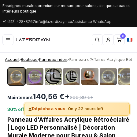
Enseignes murales premium sur mesure pour salons, cliniques, spas et
intérieurs boutique.
+1 (512) 428-8767
info@lazerdizayn.co
Assistance WhatsApp
0
Accueil
›
Boutique
›
Panneau néon
›
Panneau d'Affaires Acrylique Rétroéc
‹
›
140,56 €+
200,80 €+
Maintenant
⏳
Dépêchez-vous !
Only 22 hours left
30% off
Panneau d'Affaires Acrylique Rétroéclairé
| Logo LED Personnalisé | Décoration
Murale Moderne pour Bureau & Salon