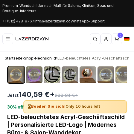
Premium-Wandschilder nach Maß für Salons, Kliniken, Spas und
Boutique-Interieurs.
+1 (512) 428-8767
info@lazerdizayn.co
WhatsApp-Support
0
Startseite
›
Shop
›
Neonschild
›
LED-beleuchtetes Acryl-Geschäftsschild |
‹
›
140,59 €+
200,84 €+
Jetzt
⏳
Beeilen Sie sich!
Only 10 hours left
30% off
LED-beleuchtetes Acryl-Geschäftsschild
| Personalisierte LED-Logo | Modernes
Büro- & Salon-Wanddekor