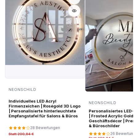
NEONSCHILD
Individuelles LED Acryl
NEONSCHILD
Firmenzeichen | Roségold 3D Logo
| Personalisierte hinterleuchtete
Personalisiertes LED-N
Empfangstafel für Salons & Büros
| Frosted Acrylic Gold M
Geschäftsdécor | Prem
& Büroschilder
28 Bewertungen
26 Bewertung
Statt 200,84 €