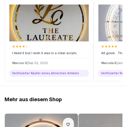
★
★
★
★
☆
★
★
★
★
★
I liked it but I wish it was in a clear acrylic
All good... Tha
Marcus G
|
Sep 02, 2025
Marcela S
|
Jan 2
Verifizierter Käufer eines ähnlichen Artikels
Verifizierter Käu
Mehr aus diesem Shop