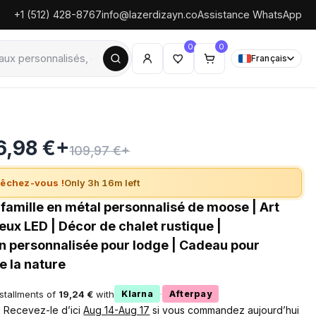
+1 (512) 428-8767
info@lazerdizayn.co
Assistance WhatsApp
0
0
Français
6,98 €+
109,97 €+
êchez-vous !
Only 3h 16m left
famille en métal personnalisé de moose | Art
eux LED | Décor de chalet rustique |
on personnalisée pour lodge | Cadeau pour
 la nature
nstallments of
19,24 €
with
·
Klarna
Afterpay
 ! Recevez-le d’ici
Aug 14-Aug 17
si vous commandez aujourd’hui