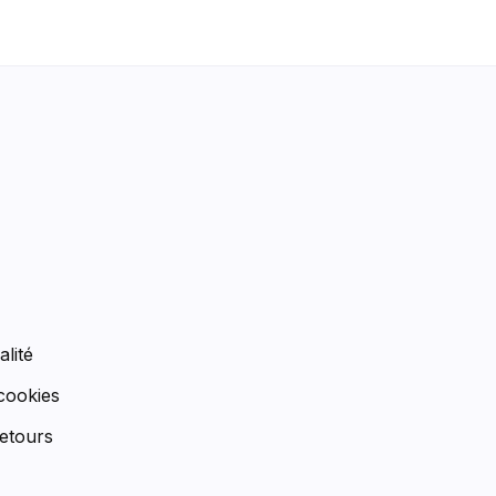
n
alité
 cookies
etours