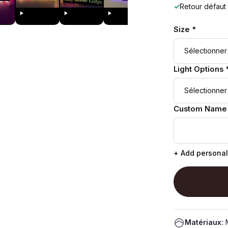
✓
Retour défaut
Size *
Light Options 
Custom Name
+ Add personal
Matériaux:
M