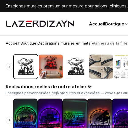
Enseignes murales premium sur mesure pour salons, cliniques, 
Accueil
Boutique
Accueil
›
Boutique
›
Décorations murales en métal
›
Panneau de famille 
‹
‹
Réalisations réelles de notre atelier ✨
Enseignes personnalisées déjà produites et expédiées — voyez-les allu
‹