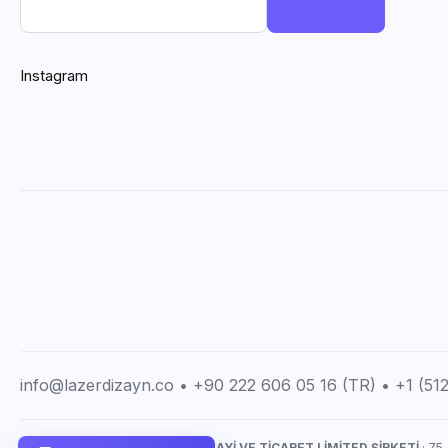
Instagram
info@lazerdizayn.co • +90 222 606 05 16 (TR) • +1 (5
LAZERDİZAYN İMALAT SANAYİ VE TİCARET LİMİTED ŞİRKETİ
· 75.