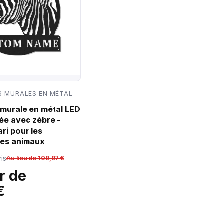
 MURALES EN MÉTAL
murale en métal LED
ée avec zèbre -
ri pour les
es animaux
is
Au lieu de 109,97 €
r de
€