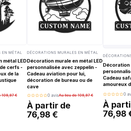
 EN MÉTAL
DÉCORATIONS MURALES EN MÉTAL
DÉCORATIONS
n métal LED
Décoration murale en métal LED
Décoration 
de cerfs -
personnalisée avec zeppelin -
personnalis
ux de la
Cadeau aviation pour lui,
Cadeau safa
ustique
décoration de bureau ou de
amoureux d
cave
0 av
e 109,97 €
0 avis
Au lieu de 109,97 €
À parti
À partir de
76,98 
76,98 €