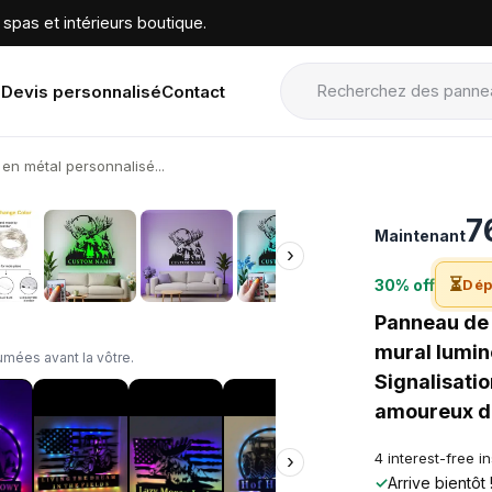
spas et intérieurs boutique.
Devis personnalisé
Contact
en métal personnalisé...
›
7
Maintenant
›
⏳
30% off
Dép
Panneau de 
mural lumin
mées avant la vôtre.
Signalisati
amoureux de
4 interest-free i
›
✓
Arrive bientôt