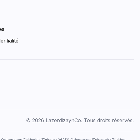
es
entialité
© 2026 LazerdizaynCo. Tous droits réservés.
, Odunpazarı/Eskişehir, Türkiye · 26250 Odunpazarı/Eskişehir · Türkiye