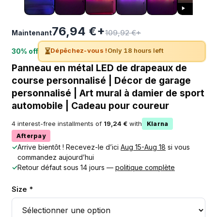
76,94 €+
109,92 €+
Maintenant
⏳
Dépêchez-vous !
Only 18 hours left
30% off
Panneau en métal LED de drapeaux de
course personnalisé | Décor de garage
personnalisé | Art mural à damier de sport
automobile | Cadeau pour coureur
4 interest-free installments of
19,24 €
with
Klarna
Afterpay
✓
Arrive bientôt ! Recevez-le d’ici
Aug 15-Aug 18
si vous
commandez aujourd’hui
✓
Retour défaut sous 14 jours —
politique complète
Size *