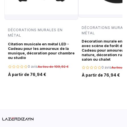
DÉCORATIONS MURALE
DÉCORATIONS MURALES EN
MÉTAL
MÉTAL
Décoration murale en m
Citation musicale en métal LED -
avec scène de forêt de c
Cadeau pour les amoureux de la
Cadeau pour amoureux 
musique, décoration pour chambre
nature, décoration rust
ou studio
salon ou chalet
0 avis
Au lieu de 109,92 €
0 avis
Au lieu d
À partir de 76,94 €
À partir de 76,94 €