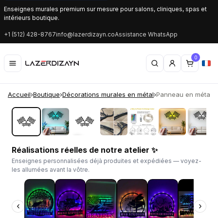
Enseignes murales premium sur mesure pour salons, cliniques, spas et
intérieurs boutique.
+1 (512) 428-8767
info@lazerdizayn.co
Assistance WhatsApp
0
Accueil
›
Boutique
›
Décorations murales en métal
›
Panneau en métal LE
‹
›
Réalisations réelles de notre atelier ✨
Enseignes personnalisées déjà produites et expédiées — voyez-
les allumées avant la vôtre.
‹
›