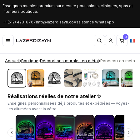
Enseignes murales premium sur mesure pour salons, cliniques, spas et
intérieurs boutique.
+1 (512) 428-8767
info@lazerdizayn.co
Assistance WhatsApp
0
Accueil
›
Boutique
›
Décorations murales en métal
›
Panneau en métal LE
‹
›
Réalisations réelles de notre atelier ✨
Enseignes personnalisées déjà produites et expédiées — voyez-
les allumées avant la vôtre.
‹
›