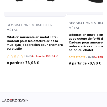
DÉCORATIONS MURALE
DÉCORATIONS MURALES EN
MÉTAL
MÉTAL
Décoration murale en m
Citation musicale en métal LED -
avec scène de forêt de c
Cadeau pour les amoureux de la
Cadeau pour amoureux 
musique, décoration pour chambre
nature, décoration rust
ou studio
salon ou chalet
0 avis
Au lieu de 109,94 €
0 avis
Au lieu d
À partir de 76,96 €
À partir de 76,96 €