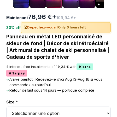
76,96 €+
109,94 €+
Maintenant
⏳
Dépêchez-vous !
Only 6 hours left
30% off
Panneau en métal LED personnalisé de
skieur de fond | Décor de ski rétroéclairé
| Art mural de chalet de ski personnalisé |
Cadeau de sports d'hiver
4 interest-free installments of
19,24 €
with
Klarna
Afterpay
✓
Arrive bientôt ! Recevez-le d’ici
Aug 13-Aug 16
si vous
commandez aujourd’hui
✓
Retour défaut sous 14 jours —
politique complète
Size *