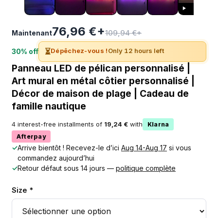
76,96 €+
109,94 €+
Maintenant
⏳
Dépêchez-vous !
Only 12 hours left
30% off
Panneau LED de pélican personnalisé |
Art mural en métal côtier personnalisé |
Décor de maison de plage | Cadeau de
famille nautique
4 interest-free installments of
19,24 €
with
Klarna
Afterpay
✓
Arrive bientôt ! Recevez-le d’ici
Aug 14-Aug 17
si vous
commandez aujourd’hui
✓
Retour défaut sous 14 jours —
politique complète
Size *