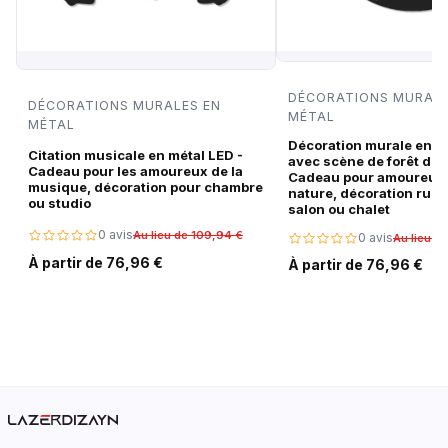
DÉCORATIONS MURALE
DÉCORATIONS MURALES EN
MÉTAL
MÉTAL
Décoration murale en m
Citation musicale en métal LED -
avec scène de forêt de c
Cadeau pour les amoureux de la
Cadeau pour amoureux 
musique, décoration pour chambre
nature, décoration rust
ou studio
salon ou chalet
0 avis
Au lieu de 109,94 €
0 avis
Au lieu d
À partir de 76,96 €
À partir de 76,96 €