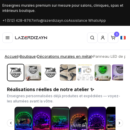
Enseignes murales premium sur mesure pour salons, cliniques, spas et
intérieurs boutique.
+1 (512) 428-8767
info@lazerdizayn.co
Assistance WhatsApp
0
Accueil
›
Boutique
›
Décorations murales en métal
›
Panneau LED de pélic
‹
›
Réalisations réelles de notre atelier ✨
Enseignes personnalisées déjà produites et expédiées — voyez-
les allumées avant la vôtre.
‹
›