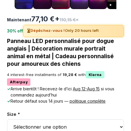
77,10 €+
110,15 €+
Maintenant
⏳
Dépêchez-vous !
Only 20 hours left
30% off
Panneau LED personnalisé pour dogue
anglais | Décoration murale portrait
animal en métal | Cadeau personnalisé
pour amoureux des chiens
4 interest-free installments of
19,28 €
with
Klarna
Afterpay
✓
Arrive bientôt ! Recevez-le d’ici
Aug 12-Aug 15
si vous
commandez aujourd’hui
✓
Retour défaut sous 14 jours —
politique complète
Size *