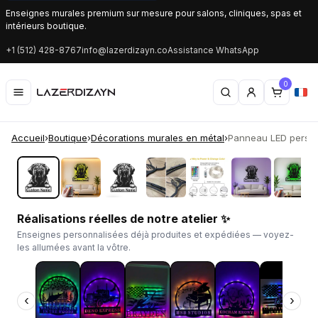
Enseignes murales premium sur mesure pour salons, cliniques, spas et
intérieurs boutique.
+1 (512) 428-8767
info@lazerdizayn.co
Assistance WhatsApp
0
Accueil
›
Boutique
›
Décorations murales en métal
›
Panneau LED personn
‹
›
Réalisations réelles de notre atelier ✨
Enseignes personnalisées déjà produites et expédiées — voyez-
les allumées avant la vôtre.
‹
›