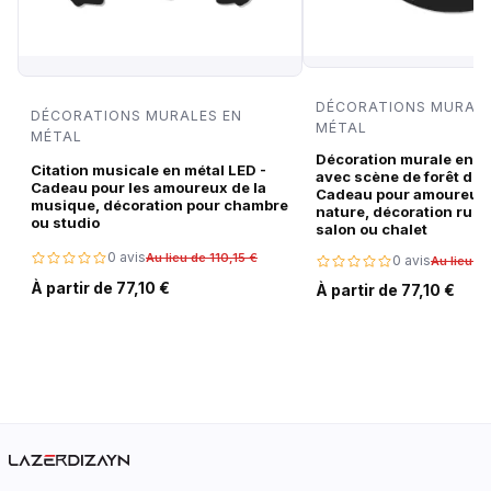
DÉCORATIONS MURALE
DÉCORATIONS MURALES EN
MÉTAL
MÉTAL
Décoration murale en m
Citation musicale en métal LED -
avec scène de forêt de c
Cadeau pour les amoureux de la
Cadeau pour amoureux 
musique, décoration pour chambre
nature, décoration rust
ou studio
salon ou chalet
0 avis
Au lieu de 110,15 €
0 avis
Au lieu de
À partir de 77,10 €
À partir de 77,10 €