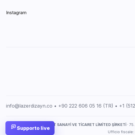
Instagram
info@lazerdizayn.co • +90 222 606 05 16 (TR) • +1 (5
LAZERDİZAYN İMALAT SANAYİ VE TİCARET LİMİTED ŞİRKETİ
· 75.
Supporto live
Ufficio fiscale