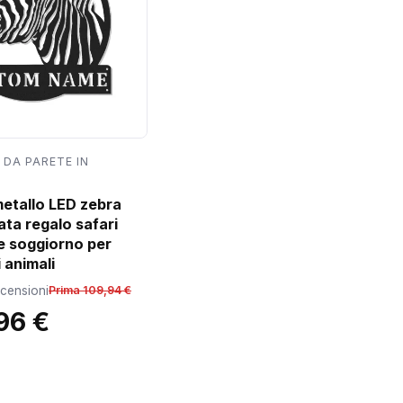
 DA PARETE IN
metallo LED zebra
ata regalo safari
e soggiorno per
 animali
ecensioni
Prima 109,94 €
96 €