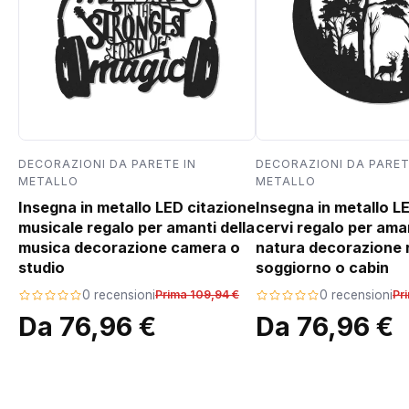
DECORAZIONI DA PARETE IN
DECORAZIONI DA PARET
METALLO
METALLO
Insegna in metallo LED citazione
Insegna in metallo L
musicale regalo per amanti della
cervi regalo per aman
musica decorazione camera o
natura decorazione 
studio
soggiorno o cabin
0 recensioni
Prima 109,94 €
0 recensioni
Pr
Da 76,96 €
Da 76,96 €