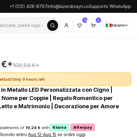
+1 (512) 428-8767
info@lazerdizayn.co
Supporto WhatsApp
0
0
Italiano
 €+
109,94 €+
ettati!
Only 9 hours left
 in Metallo LED Personalizzata con Cigno |
 Nome per Coppie | Regalo Romantico per
etto e Matrimonio | Decorazione per Amore
nstallments of
19,24 €
with
·
Klarna
Afterpay
 Ricevilo entro
Aug 12-Aug 15
se ordini oggi