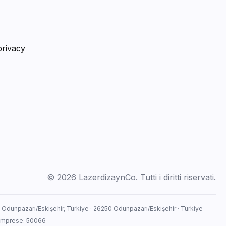
privacy
© 2026 LazerdizaynCo. Tutti i diritti riservati.
, Odunpazarı/Eskişehir, Türkiye · 26250 Odunpazarı/Eskişehir · Türkiye
o imprese: 50066