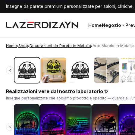
Insegne da parete premium personalizzate per saloni, cliniche, 
Home
Negozio
Prev
Home
›
Shop
›
Decorazioni da Parete in Metallo
›
Arte Murale in Metallo 
‹
‹
Realizzazioni vere dal nostro laboratorio ✨
Insegne personalizzate che abbiamo prodotto e spedito — guardale illum
‹