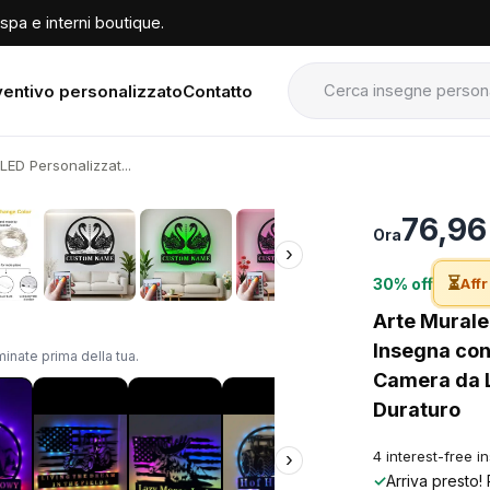
spa e interni boutique.
entivo personalizzato
Contatto
LED Personalizzat...
›
76,96
Ora
›
⏳
30% off
Affr
Arte Murale
Insegna con
inate prima della tua.
Camera da L
Duraturo
4 interest-free i
›
✓
Arriva presto!