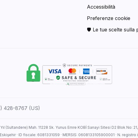
Accessibilità
Preferenze cookie
🛡 Le tue scelte sulla 
12) 428-8767 (US)
 Yıl (Sultandere) Mah. 11228 Sk. Yunus Emre KOBİ Sanayi Sitesi D2 Blok No: 21
: Eskişehir · ID fiscale: 6081331059 · MERSIS: 0608133105900001 · N. registr