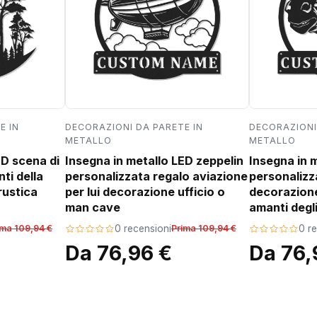
E IN
DECORAZIONI DA PARETE IN
DECORAZIONI
METALLO
METALLO
ED scena di
Insegna in metallo LED zeppelin
Insegna in 
ti della
personalizzata regalo aviazione
personalizz
rustica
per lui decorazione ufficio o
decorazion
man cave
amanti degli
ima 109,94 €
0 recensioni
Prima 109,94 €
0 r
Da 76,96 €
Da 76,