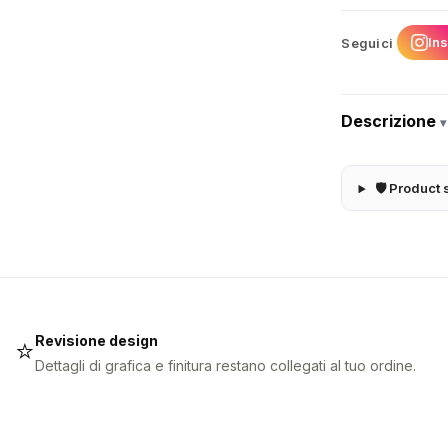
In
Seguici
Descrizione
▾
🛡 Product 
Revisione design
⭐
Dettagli di grafica e finitura restano collegati al tuo ordine.