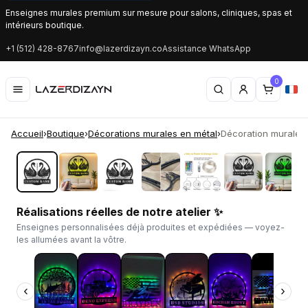
Enseignes murales premium sur mesure pour salons, cliniques, spas et
intérieurs boutique.
+1 (512) 428-8767
info@lazerdizayn.co
Assistance WhatsApp
0
Accueil
›
Boutique
›
Décorations murales en métal
›
Décoration murale L
‹
›
Réalisations réelles de notre atelier ✨
Enseignes personnalisées déjà produites et expédiées — voyez-
les allumées avant la vôtre.
‹
›