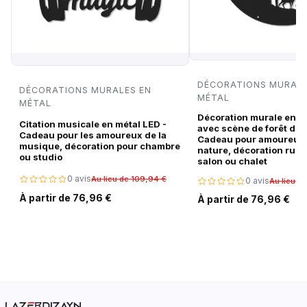
DÉCORATIONS MURALE
DÉCORATIONS MURALES EN
MÉTAL
MÉTAL
Décoration murale en m
Citation musicale en métal LED -
avec scène de forêt de c
Cadeau pour les amoureux de la
Cadeau pour amoureux 
musique, décoration pour chambre
nature, décoration rust
ou studio
salon ou chalet
0 avis
Au lieu de 109,94 €
0 avis
Au lieu d
À partir de 76,96 €
À partir de 76,96 €