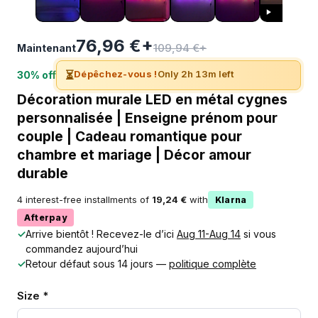
76,96 €+
109,94 €+
Maintenant
⏳
Dépêchez-vous !
Only 2h 13m left
30% off
Décoration murale LED en métal cygnes
personnalisée | Enseigne prénom pour
couple | Cadeau romantique pour
chambre et mariage | Décor amour
durable
4 interest-free installments of
19,24 €
with
Klarna
Afterpay
✓
Arrive bientôt ! Recevez-le d’ici
Aug 11-Aug 14
si vous
commandez aujourd’hui
✓
Retour défaut sous 14 jours —
politique complète
Size *