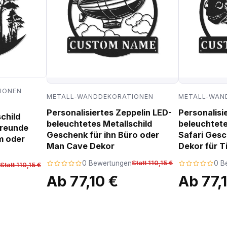
IONEN
METALL-WANDDEKORATIONEN
METALL-WAN
Personalisiertes Zeppelin LED-
Personalisi
child
beleuchtetes Metallschild
beleuchtete
freunde
Geschenk für ihn Büro oder
Safari Ges
m oder
Man Cave Dekor
Dekor für T
0 Bewertungen
Statt 110,15 €
0 B
Statt 110,15 €
Ab 77,10 €
Ab 77,