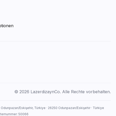
ptionen
© 2026 LazerdizaynCo. Alle Rechte vorbehalten.
, Odunpazarı/Eskişehir, Türkiye · 26250 Odunpazarı/Eskişehir · Türkiye
isternummer: 50066