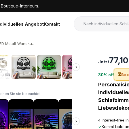
Boutique-Interieurs.
ndividuelles Angebot
Kontakt
ED Metall-Wandku...
›
77,1
Jetzt
›
⏳
30% off
Bee
Personalisi
Individuell
sehen Sie sie beleuchtet.
Schlafzimm
Liebesdekor
4 interest-free i
›
✓
Kommt bald an!