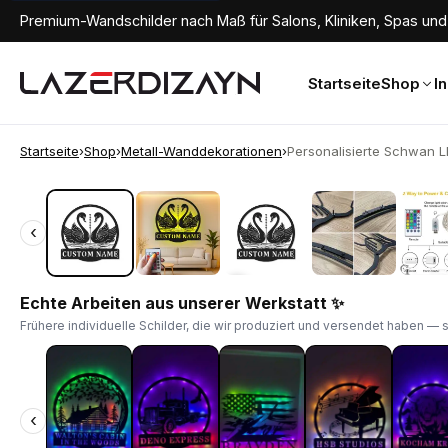
Premium-Wandschilder nach Maß für Salons, Kliniken, Spas und 
Startseite
Shop
I
Startseite
›
Shop
›
Metall-Wanddekorationen
›
Personalisierte Schwan L
‹
‹
Echte Arbeiten aus unserer Werkstatt ✨
Frühere individuelle Schilder, die wir produziert und versendet haben — 
‹