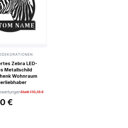
DDEKORATIONEN
ertes Zebra LED-
s Metallschild
chenk Wohnraum
ierliebhaber
ewertungen
Statt 110,15 €
10 €