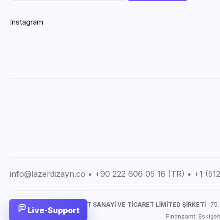
Instagram
info@lazerdizayn.co • +90 222 606 05 16 (TR) • +1 (5
LAZERDİZAYN İMALAT SANAYİ VE TİCARET LİMİTED ŞİRKETİ
· 75.
Live-Support
Finanzamt: Eskişe