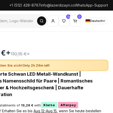
+1 (512) 428-8767
info@lazerdizayn.co
WhatsApp-Support
0
0
Deutsch
0 €+
110,15 €+
ilen Sie sich!
Only 2h 29m left
erte Schwan LED Metall-Wandkunst |
es Namensschild für Paare | Romantisches
er & Hochzeitsgeschenk | Dauerhafte
ation
nstallments of
19,28 €
with
·
Klarna
Afterpay
 Erhalten Sie es bis
Aug 12-Aug 15
, wenn Sie heute bestellen