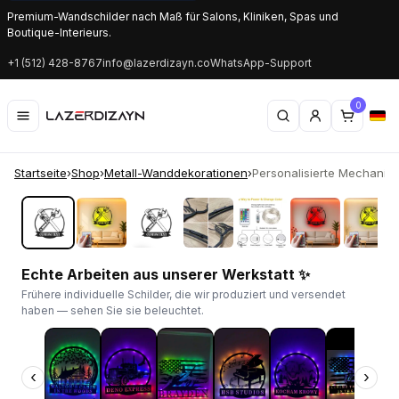
Premium-Wandschilder nach Maß für Salons, Kliniken, Spas und
Boutique-Interieurs.
+1 (512) 428-8767
info@lazerdizayn.co
WhatsApp-Support
0
Startseite
›
Shop
›
Metall-Wanddekorationen
›
Personalisierte Mechaniker
‹
›
Echte Arbeiten aus unserer Werkstatt ✨
Frühere individuelle Schilder, die wir produziert und versendet
haben — sehen Sie sie beleuchtet.
‹
›