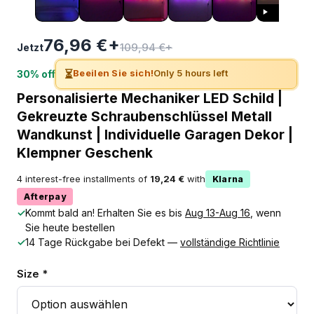
76,96 €+
109,94 €+
Jetzt
⏳
Beeilen Sie sich!
Only 5 hours left
30% off
Personalisierte Mechaniker LED Schild |
Gekreuzte Schraubenschlüssel Metall
Wandkunst | Individuelle Garagen Dekor |
Klempner Geschenk
4 interest-free installments of
19,24 €
with
Klarna
Afterpay
✓
Kommt bald an! Erhalten Sie es bis
Aug 13-Aug 16
, wenn
Sie heute bestellen
✓
14 Tage Rückgabe bei Defekt —
vollständige Richtlinie
Size *