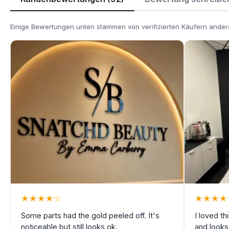
Einige Bewertungen unten stammen von verifizierten Käufern andere
★
★
★
★
☆
★
★
★
★
Some parts had the gold peeled off. It's
I loved th
noticeable but still looks ok.
and looks