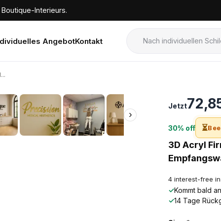
Boutique-Interieurs.
ndividuelles Angebot
Kontakt
..
›
72,8
Jetzt
›
⏳
30% off
Bee
3D Acryl Fi
Empfangsw
4 interest-free i
✓
Kommt bald an!
✓
14 Tage Rück