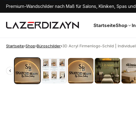
Premium-Wandschilder nach Maß für Salons, Kliniken, Spas und 
Startseite
Shop
I
Startseite
›
Shop
›
Büroschilder
›
3D Acryl Firmenlogo-Schild | Individuell.
‹
‹