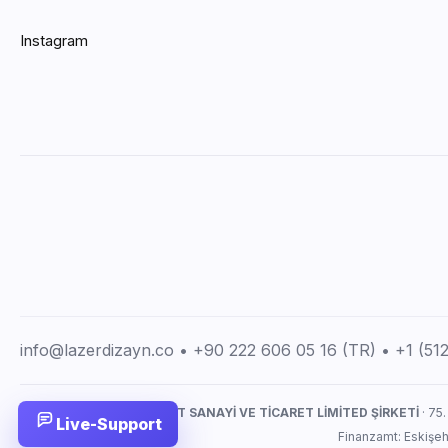
Instagram
info@lazerdizayn.co • +90 222 606 05 16 (TR) • +1 (5
LAZERDİZAYN İMALAT SANAYİ VE TİCARET LİMİTED ŞİRKETİ
· 75.
Live-Support
Finanzamt: Eskişe