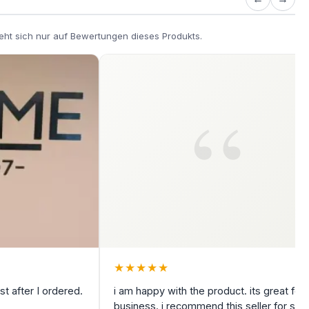
eht sich nur auf Bewertungen dieses Produkts.
★
★
★
★
★
t after I ordered.
i am happy with the product. its great for
business. i recommend this seller for sur