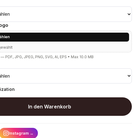
Logo
ählen
gewählt
— PDF, JPG, JPEG, PNG, SVG, AI, EPS • Max 10.0 MB
ization
In den Warenkorb
Instagram
→