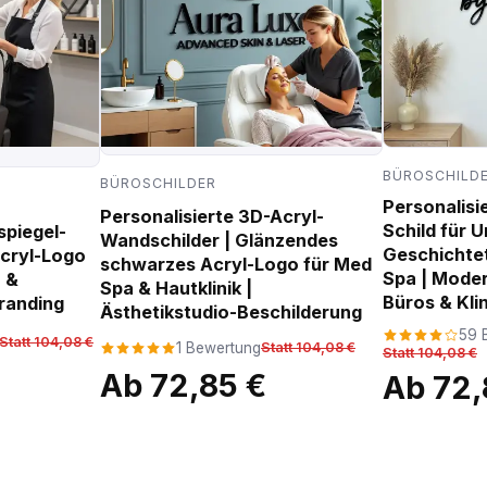
BÜROSCHILD
BÜROSCHILDER
Personalisi
Personalisierte 3D-Acryl-
Schild für 
spiegel-
Wandschilder | Glänzendes
Geschichtet
Acryl-Logo
schwarzes Acryl-Logo für Med
Spa | Mode
- &
Spa & Hautklinik |
Büros & Kli
randing
Ästhetikstudio-Beschilderung
59 
Statt 104,08 €
1 Bewertung
Statt 104,08 €
Statt 104,08 €
Ab 72,85 €
Ab 72,