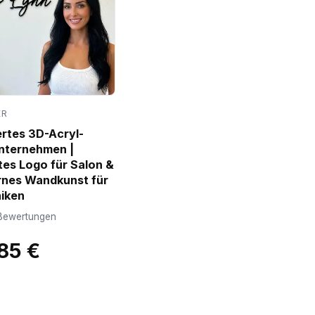
ER
ertes 3D-Acryl-
Unternehmen |
es Logo für Salon &
rnes Wandkunst für
niken
Bewertungen
85 €