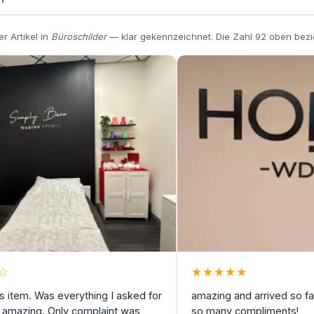
r Artikel in
Büroschilder
— klar gekennzeichnet. Die Zahl 92 oben bezi
☆
★
★
★
★
★
is item. Was everything I asked for
amazing and arrived so fas
 amazing. Only complaint was
so many compliments!