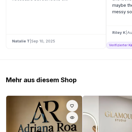
maybe the
messy so 
Riley K
|
Au
Natalie T
|
Sep 10, 2025
Verifizierter 
Mehr aus diesem Shop