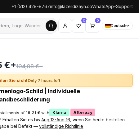
+1 (512) 428-8767
info@lazerdizayn.co
WhatsApp-Support
0
0
Deutsch
5 €+
104,08 €+
ilen Sie sich!
Only 7 hours left
rmenlogo-Schild | Individuelle
andbeschilderung
nstallments of
18,21 €
with
·
Klarna
Afterpay
 Erhalten Sie es bis
Aug 13-Aug 16
, wenn Sie heute bestellen
gabe bei Defekt —
vollständige Richtlinie