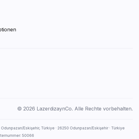
ptionen
© 2026 LazerdizaynCo. Alle Rechte vorbehalten.
, Odunpazarı/Eskişehir, Türkiye · 26250 Odunpazarı/Eskişehir · Türkiye
isternummer: 50066