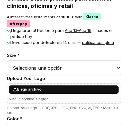
clínicas, oficinas y retail
4 interest-free installments of
18,18 €
with
Klarna
Afterpay
✓
¡Llega pronto! Recíbelo para
Aug 13-Aug 16
si haces el
pedido hoy
✓
Devolución por defecto en 14 días —
política completa
Size *
Upload Your Logo
Elegir archivo
Ningún archivo elegido
Upload Your Logo — PDF, JPG, JPEG, PNG, SVG, AI, EPS • Max 10.0
MB
Color *