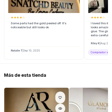
★
★
★
★
☆
★
★
★
★
☆
Some parts had the gold peeled off. It's
I loved this it
noticeable but still looks ok.
looks amazing.
glue. The glue 
extra careful an
Riley K
|
Aug 20,
Natalie T
|
Sep 10, 2025
Comprador verif
Más de esta tienda