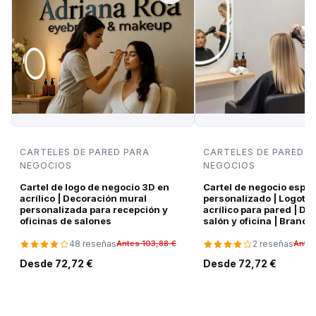
CARTELES DE PARED PARA
CARTELES DE PARED P
NEGOCIOS
NEGOCIOS
Cartel de logo de negocio 3D en
Cartel de negocio espe
acrílico | Decoración mural
personalizado | Logotip
personalizada para recepción y
acrílico para pared | De
oficinas de salones
salón y oficina | Brandi
48 reseñas
2 reseñas
Antes 103,88 €
Antes
Desde 72,72 €
Desde 72,72 €