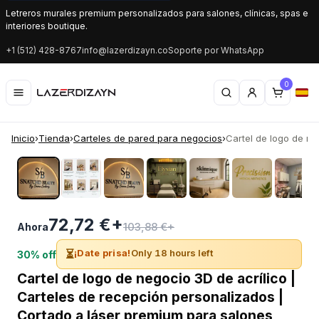
Letreros murales premium personalizados para salones, clínicas, spas e
interiores boutique.
+1 (512) 428-8767
info@lazerdizayn.co
Soporte por WhatsApp
0
Inicio
›
Tienda
›
Carteles de pared para negocios
›
Cartel de logo de neg
‹
›
72,72 €+
103,88 €+
Ahora
⏳
¡Date prisa!
Only 18 hours left
30% off
Cartel de logo de negocio 3D de acrílico |
Carteles de recepción personalizados |
Cortado a láser premium para salones,