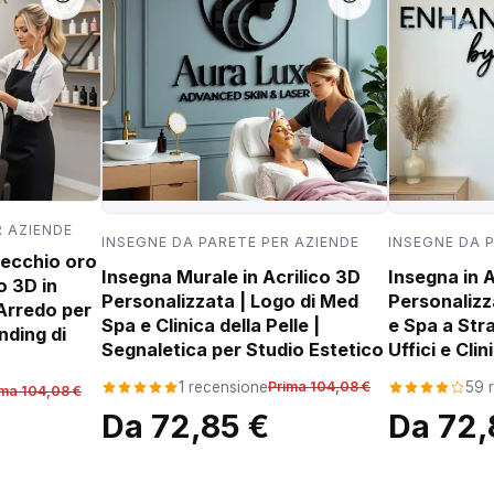
R AZIENDE
INSEGNE DA PARETE PER AZIENDE
INSEGNE DA 
pecchio oro
Insegna Murale in Acrilico 3D
Insegna in A
o 3D in
Personalizzata | Logo di Med
Personalizz
 Arredo per
Spa e Clinica della Pelle |
e Spa a Stra
nding di
Segnaletica per Studio Estetico
Uffici e Cl
1 recensione
Prima 104,08 €
59 
ima 104,08 €
Da 72,85 €
Da 72,