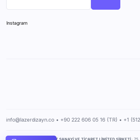
Instagram
info@lazerdizayn.co • +90 222 606 05 16 (TR) • +1 (5
LAZERDİZAYN İMALAT SANAYİ VE TİCARET LİMİTED ŞİRKETİ
· 75.