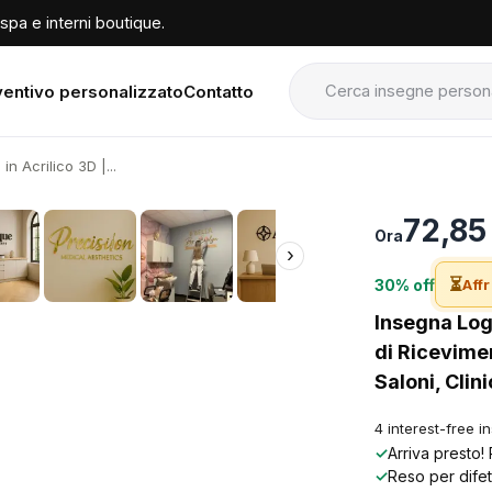
spa e interni boutique.
entivo personalizzato
Contatto
n Acrilico 3D |...
›
72,85
Ora
›
⏳
30% off
Affr
Insegna Log
di Ricevime
Saloni, Clini
4 interest-free i
✓
Arriva presto!
✓
Reso per difet