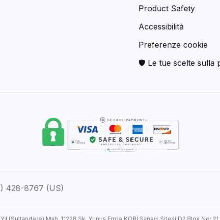
Product Safety
Accessibilità
Preferenze cookie
🛡 Le tue scelte sulla 
12) 428-8767 (US)
 Yıl (Sultandere) Mah. 11228 Sk. Yunus Emre KOBİ Sanayi Sitesi D2 Blok No: 21