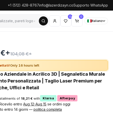
+1 (512) 428-8767
info@lazerdizayn.co
Supporto WhatsApp
0
0
Italiano
 €+
104,08 €+
ettati!
Only 16 hours left
o Aziendale in Acrilico 3D | Segnaletica Murale
nto Personalizzata | Taglio Laser Premium per
che, Uffici e Retail
nstallments of
18,21 €
with
·
Klarna
Afterpay
 Ricevilo entro
Aug 12-Aug 15
se ordini oggi
to entro 14 giorni —
politica completa