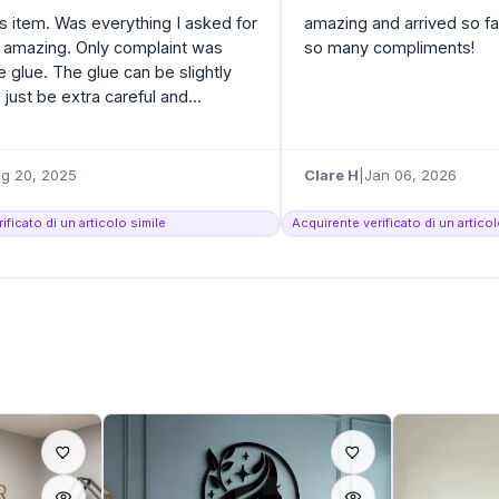
is item. Was everything I asked for
amazing and arrived so fas
 amazing. Only complaint was
so many compliments!
 glue. The glue can be slightly
just be extra careful and...
g 20, 2025
Clare H
|
Jan 06, 2026
ificato di un articolo simile
Acquirente verificato di un articol