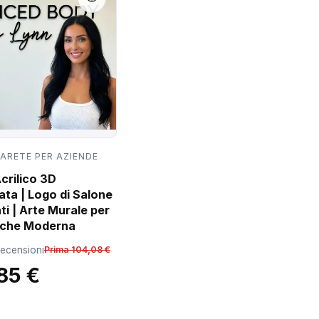
PARETE PER AZIENDE
crilico 3D
ata | Logo di Salone
ti | Arte Murale per
iniche Moderna
recensioni
Prima 104,08 €
85 €