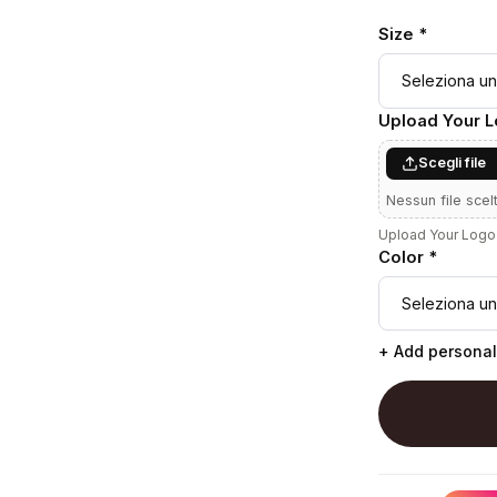
Size *
Upload Your 
Scegli file
Nessun file scel
Upload Your Logo 
Color *
+ Add personal