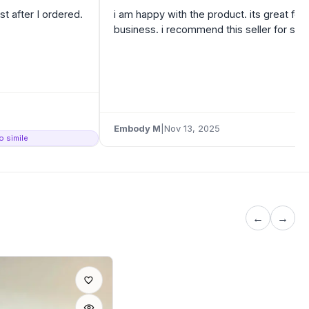
t after I ordered.
i am happy with the product. its great for
business. i recommend this seller for sur
Embody M
|
Nov 13, 2025
o simile
←
→