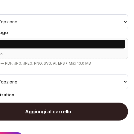
Logo
to
— PDF, JPG, JPEG, PNG, SVG, AI, EPS • Max 10.0 MB
ization
Aggiungi al carrello