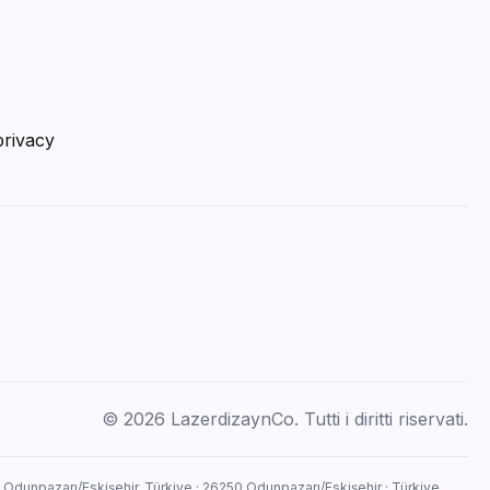
privacy
© 2026 LazerdizaynCo. Tutti i diritti riservati.
, Odunpazarı/Eskişehir, Türkiye · 26250 Odunpazarı/Eskişehir · Türkiye