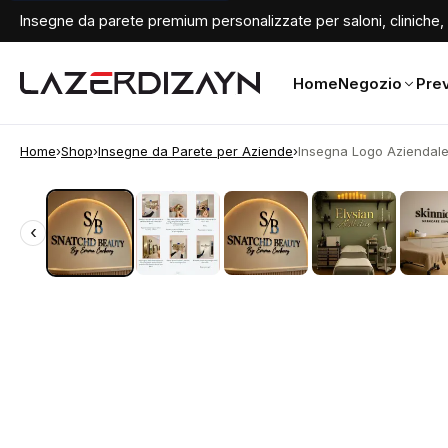
Insegne da parete premium personalizzate per saloni, cliniche, 
Home
Negozio
Prev
Home
›
Shop
›
Insegne da Parete per Aziende
›
Insegna Logo Aziendale i
‹
‹