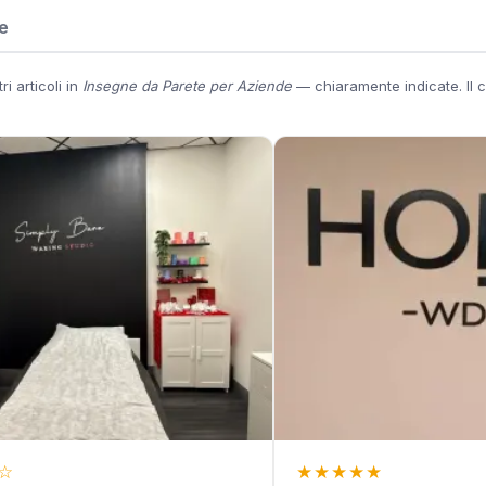
e
i articoli in
Insegne da Parete per Aziende
— chiaramente indicate. Il c
☆
★
★
★
★
★