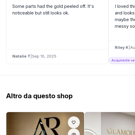
Some parts had the gold peeled off. It's
I loved th
noticeable but still looks ok.
and looks
maybe the
messy so 
Riley K
|
Au
Natalie T
|
Sep 10, 2025
Acquirente ver
Altro da questo shop