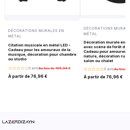
DÉCORATIONS MURALE
DÉCORATIONS MURALES EN
MÉTAL
MÉTAL
Décoration murale en m
Citation musicale en métal LED -
avec scène de forêt de c
Cadeau pour les amoureux de la
Cadeau pour amoureux 
musique, décoration pour chambre
nature, décoration rust
ou studio
salon ou chalet
0 avis
Au lieu de 109,94 €
0 avis
Au lieu d
À partir de 76,96 €
À partir de 76,96 €