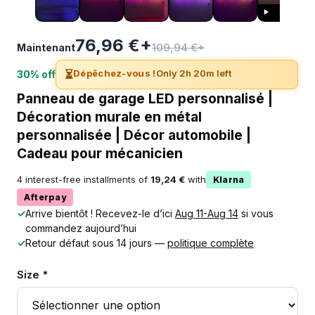
76,96 €+
109,94 €+
Maintenant
⏳
Dépêchez-vous !
Only 2h 20m left
30% off
Panneau de garage LED personnalisé |
Décoration murale en métal
personnalisée | Décor automobile |
Cadeau pour mécanicien
4 interest-free installments of
19,24 €
with
Klarna
Afterpay
✓
Arrive bientôt ! Recevez-le d’ici
Aug 11-Aug 14
si vous
commandez aujourd’hui
✓
Retour défaut sous 14 jours —
politique complète
Size *