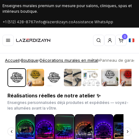
Enseignes murales premium sur mesure pour salons, cliniques, spas et
intérieurs boutique.
+1 (512) 428-8767
info@lazerdizayn.co
Assistance WhatsApp
0
Accueil
›
Boutique
›
Décorations murales en métal
›
Panneau de garage L
‹
›
Réalisations réelles de notre atelier ✨
Enseignes personnalisées déjà produites et expédiées — voyez-
les allumées avant la vôtre.
‹
›