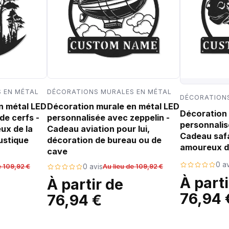
 EN MÉTAL
DÉCORATIONS MURALES EN MÉTAL
DÉCORATIONS
n métal LED
Décoration murale en métal LED
Décoration 
de cerfs -
personnalisée avec zeppelin -
personnalis
ux de la
Cadeau aviation pour lui,
Cadeau safa
ustique
décoration de bureau ou de
amoureux d
cave
0 av
e 109,92 €
0 avis
Au lieu de 109,92 €
À parti
À partir de
76,94 
76,94 €