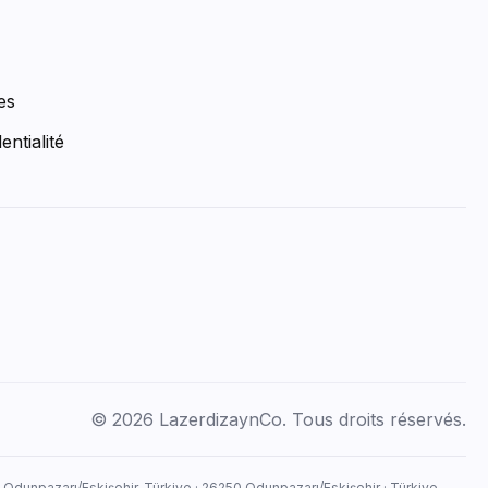
es
entialité
© 2026 LazerdizaynCo. Tous droits réservés.
, Odunpazarı/Eskişehir, Türkiye · 26250 Odunpazarı/Eskişehir · Türkiye