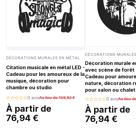
DÉCORATIONS MURALES
DÉCORATIONS MURALES EN MÉTAL
Décoration murale e
Citation musicale en métal LED -
avec scène de forêt 
Cadeau pour les amoureux de la
Cadeau pour amoure
musique, décoration pour
nature, décoration r
chambre ou studio
pour salon ou chalet
0 avis
Au lieu de 109,92 €
0 avis
Au lieu d
À partir de
À partir de
76,94 €
76,94 €