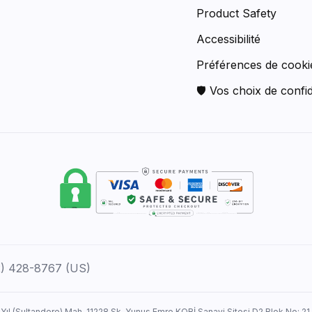
Product Safety
Accessibilité
Préférences de cooki
🛡 Vos choix de confid
12) 428-8767 (US)
 Yıl (Sultandere) Mah. 11228 Sk. Yunus Emre KOBİ Sanayi Sitesi D2 Blok No: 21