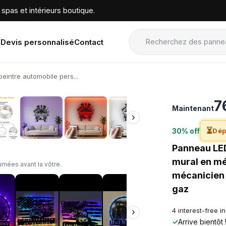
spas et intérieurs boutique.
Devis personnalisé
Contact
intre automobile pers...
›
7
Maintenant
›
⏳
30% off
Dép
Panneau LED
mural en mé
mées avant la vôtre.
mécanicien 
gaz
4 interest-free i
›
✓
Arrive bientôt