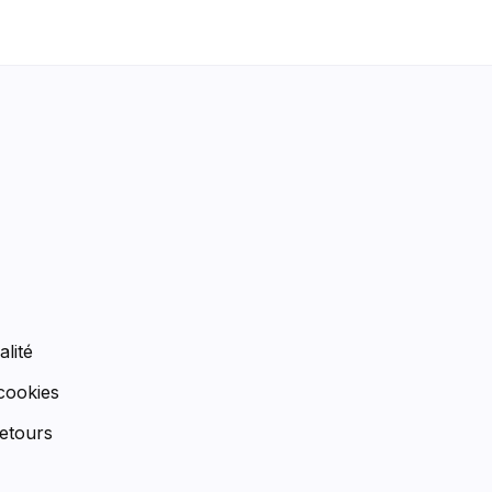
n
alité
 cookies
etours