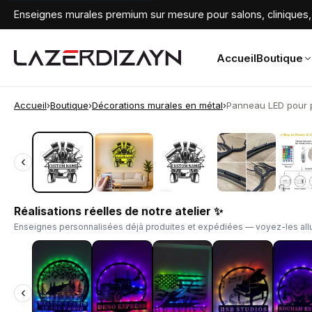
Enseignes murales premium sur mesure pour salons, cliniques, 
Accueil
Boutique
Accueil
›
Boutique
›
Décorations murales en métal
›
Panneau LED pour pe
‹
‹
Réalisations réelles de notre atelier ✨
Enseignes personnalisées déjà produites et expédiées — voyez-les allu
‹