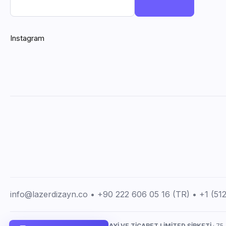
Instagram
info@lazerdizayn.co • +90 222 606 05 16 (TR) • +1 (5
LAZERDİZAYN İMALAT SANAYİ VE TİCARET LİMİTED ŞİRKETİ
· 75.