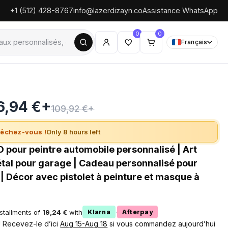
+1 (512) 428-8767
info@lazerdizayn.co
Assistance WhatsApp
0
0
Français
6,94 €+
109,92 €+
êchez-vous !
Only 8 hours left
 pour peintre automobile personnalisé | Art
tal pour garage | Cadeau personnalisé pour
| Décor avec pistolet à peinture et masque à
nstallments of
19,24 €
with
·
Klarna
Afterpay
 ! Recevez-le d’ici
Aug 15-Aug 18
si vous commandez aujourd’hui