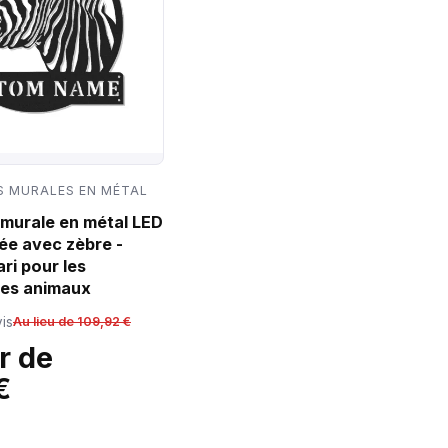
 MURALES EN MÉTAL
murale en métal LED
ée avec zèbre -
ri pour les
es animaux
is
Au lieu de 109,92 €
r de
€